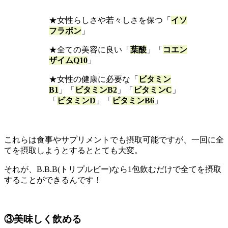
★女性らしさや若々しさを保つ「
イソ
フラボン
」
★全ての美容に良い「
葉酸
」「
コエン
ザイムQ10
」
★女性の健康に必要な「
ビタミン
B1
」「
ビタミンB2
」「
ビタミンC
」
「
ビタミンD
」「
ビタミンB6
」
これらは食事やサプリメントでも摂取可能ですが、一回に全
てを摂取しようとするととても大変。
それが、B.B.B(トリプルビー)なら1包飲むだけで全てを摂取
することができるんです！
③美味しく飲める