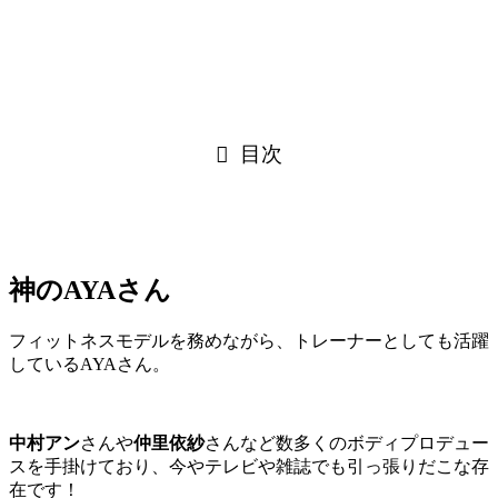
目次
神のAYAさん
フィットネスモデルを務めながら、トレーナーとしても活躍
している
AYAさん
。
中村アン
さんや
仲里依紗
さんなど数多くの
ボディプロデュー
スを
手掛けており、今や
テレビや雑誌でも引っ張りだこな存
在です！