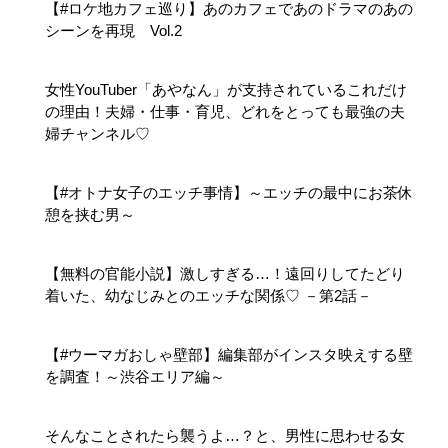
【#ロケ地カフェ巡り】あのカフェであのドラマのあの
シーンを再現 Vol.2
女性YouTuber「あやなん」が支持されているこれだけ
の理由！夫婦・仕事・育児、どれをとっても最強の夫
婦チャンネル♡
【#オトナ女子のエッチ事情】～エッチの最中にお茶休
憩を挟む男～
【無料の官能小説】激しすぎる…！遠回りしてたどり
着いた、幼なじみとのエッチな関係♡ －第2話－
【#ウーマガおしゃ壁部】編集部がインスタ映えする壁
を調査！～渋谷エリア編～
そんなことされたら襲うよ…？と、男性に思わせる女