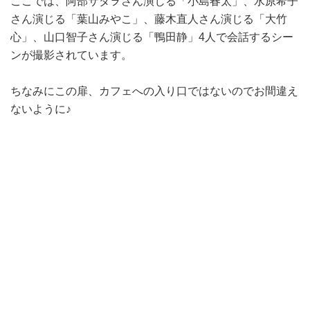
ここでは、阿部サダヲさん演じる「小島春太」、水原希子
さん演じる「葉山みやこ」、藤木直人さん演じる「大竹
心」、山口智子さん演じる「鴨田静」4人で会話するシー
ンが撮影されています。
ちなみにこの扉、カフェへの入り口ではないのでお間違え
ないように♪