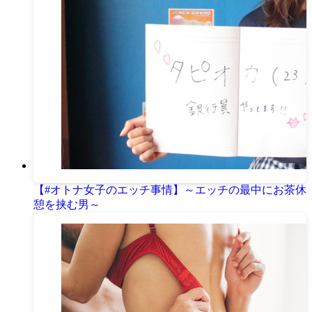
【#オトナ女子のエッチ事情】～エッチの最中にお茶休
憩を挟む男～