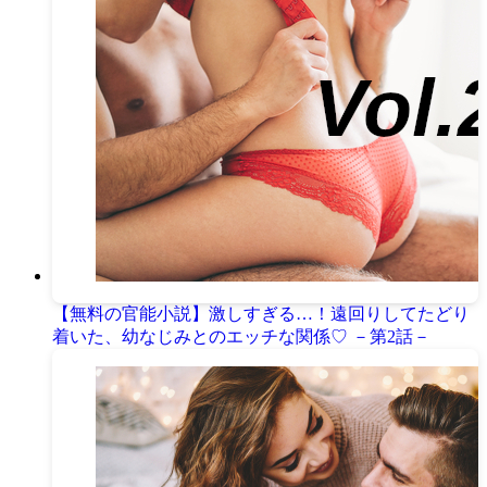
【無料の官能小説】激しすぎる…！遠回りしてたどり
着いた、幼なじみとのエッチな関係♡ －第2話－