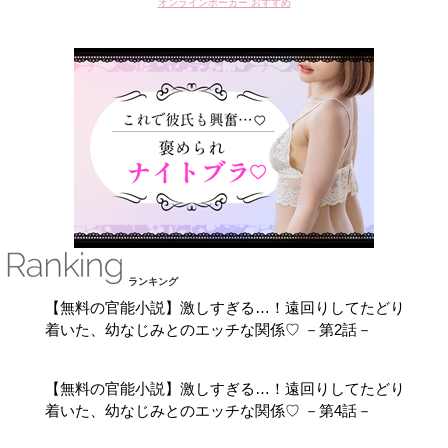
オンラインポーカー おすすめ
ランキング
【無料の官能小説】激しすぎる…！遠回りしてたどり
着いた、幼なじみとのエッチな関係♡ －第2話－
【無料の官能小説】激しすぎる…！遠回りしてたどり
着いた、幼なじみとのエッチな関係♡ －第4話－