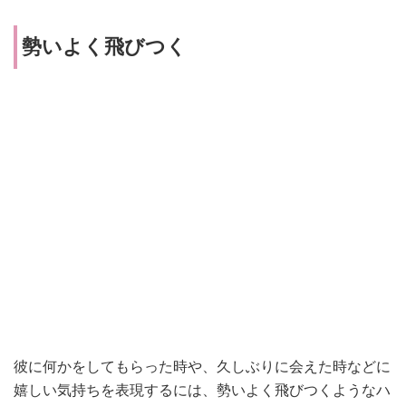
勢いよく飛びつく
彼に何かをしてもらった時や、久しぶりに会えた時などに
嬉しい気持ちを表現するには、勢いよく飛びつくようなハ