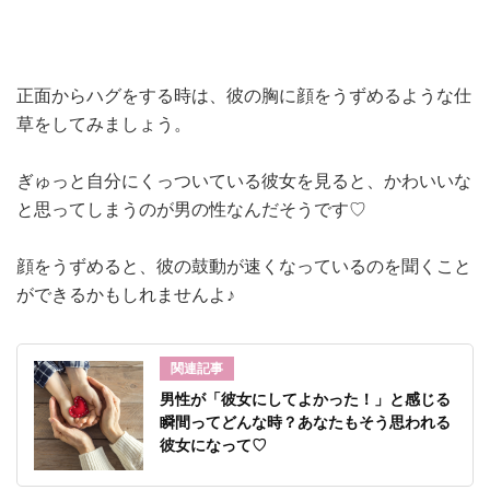
正面からハグをする時は、彼の胸に顔をうずめるような仕
草をしてみましょう。
ぎゅっと自分にくっついている彼女を見ると、かわいいな
と思ってしまうのが男の性なんだそうです♡
顔をうずめると、彼の鼓動が速くなっているのを聞くこと
ができるかもしれませんよ♪
関連記事
男性が「彼女にしてよかった！」と感じる
瞬間ってどんな時？あなたもそう思われる
彼女になって♡