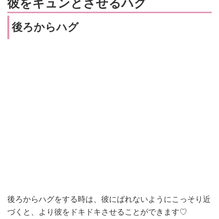
彼をキュンとさせるハグ
後ろからハグ
後ろからハグをする時は、彼にばれないようにこっそり近
づくと、より彼をドキドキさせることができます♡