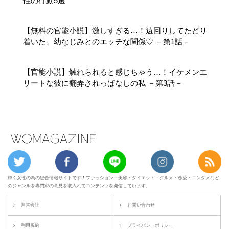
性の行動5選
【無料の官能小説】激しすぎる…！遠回りしてたどり
着いた、幼なじみとのエッチな関係♡ －第1話－
【官能小説】触れられると感じちゃう…！イケメンエ
リートな彼に翻弄されっぱなしの私 －第3話－
輝く女性の為の総合情報サイトです！ファッション・美容・ダイエット・グルメ・恋愛・エンタメなど
のジャンルを専門家の意見を取入れてコンテンツを発信しています。
運営会社
お問い合わせ
利用規約
プライバシーポリシー