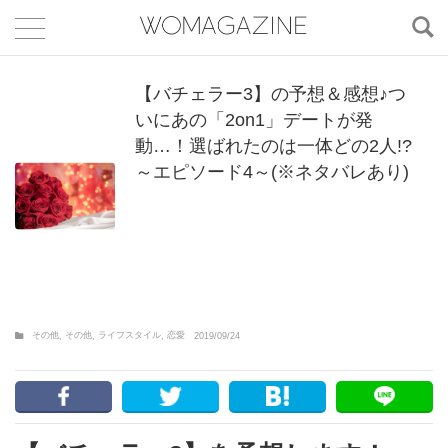
【バチェラー3】の予想＆感想♪つ
いにあの「2on1」デートが発
動…！選ばれたのは一体どの2人!?
～エピソード4～(※ネタバレあり)
その他
その他
ライフスタイル
恋愛
,
,
,
2019/09/24