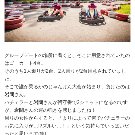
グループデートの場所に着くと、そこに用意されていたの
はゴーカート4台。
そのうち1人乗りが2台、
2人乗りが2台用意されていまし
た。
そこで誰が乗るかのじゃんけん大会が始まり、負けたのは
岩間
さん。
バチェラーと
岩間
さんが留守番で2ショットになるのです
が、
岩間
さんの運の強さを感じましたね！
周りの女性からすると、「よりによって何でバチェラーの
お気に入りが…!?ズルい…！」という気持ちでいっぱいだ
ったと思います(笑)。