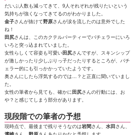
だいぶ人数も減ってきて、9人それぞれが残りたいという
気持ちが強くなってきてるのがわかりました。
金子
さんが抜けて
野原
さんが涙を流したのは意外でした
ね！
田尻
さんは、このカクテルパーティーでバチェラーにいろ
いろと突っ込まれていました。
女性らしくて容姿も可愛い
田尻
さんですが、スキンシップ
が激しかったり少しぶりっ子だったりするところが、バチ
ェラー的にも引っかかっていたようです。
奥さんにしたら浮気するのでは…？と正直に聞いていまし
た。
女性の筆者から見ても、確かに
田尻
さんの行動には、お
や？と感じてしまう部分があります。
現段階での筆者の予想
現時点で、最後まで残りそうなのは
岩間
さん、
水田
さん、
濱崎
さん、
野原
さんあたりかなと予想します。