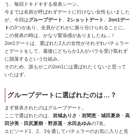
う、毎回ドキドキする発表シーン。
今までは名前が呼ばれずデートに行けない女性もいました
が、今回は
グループデート
、
2ショットデート
、
2on1デー
ト
の3つがあり、全員がどれかに振り分けられることに。
この発表の時は、かなり緊張感がありましたね…！
2on1デートは、選ばれた2人の女性がそれぞれバチェラー
とデートをして、最後にどちらか1人がバラを受け取れず
に脱落するという仕組み。
そのため、誰もがこの2on1には選ばれたくないと思って
いたはず。
グループデートに選ばれたのは…？
まず発表されたのはグループデート。
ここで選ばれたのは、
岩城ありさ
・
岩間恵
・
城田夏奈
・
高
田汐美
・
田尻夏樹
・
野原遥
・
水田あゆみ
の7名。
エピソード1、2、3を通してバチェラーのお気に入りと見