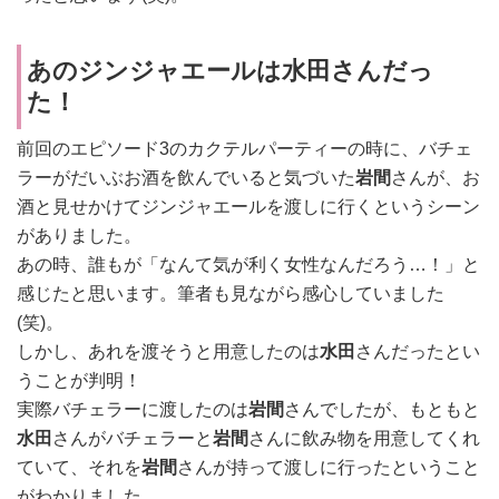
あのジンジャエールは水田さんだっ
た！
前回のエピソード3のカクテルパーティーの時に、バチェ
ラーがだいぶお酒を飲んでいると気づいた
岩間
さんが、お
酒と見せかけてジンジャエールを渡しに行くというシーン
がありました。
あの時、誰もが「なんて気が利く女性なんだろう…！」と
感じたと思います。筆者も見ながら感心していました
(笑)。
しかし、あれを渡そうと用意したのは
水田
さんだったとい
うことが判明！
実際バチェラーに渡したのは
岩間
さんでしたが、もともと
水田
さんがバチェラーと
岩間
さんに飲み物を用意してくれ
ていて、それを
岩間
さんが持って渡しに行ったということ
がわかりました。