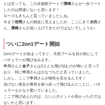
とは言っても、この水族館デートで
濱崎
さんが一歩リード
したのは間違いないと思います！
ローズもきちんと貰っていましたしね。
今まで
岩間
さんの独走に見えましたが、ここにきて
水田
さ
ん、
濱崎
さんが追い上げてきたのではないでしょうか♪
ついに2on1デート開始
2on1デートが始まってすぐ、天然プールを目の前にして
バチェラーが飛び込みます。
中川
さんと
金子
さんは2人とも飛び込むのが怖いと言って
おり、特に
中川
さんはかなづちだと言っていました。
しかし、ここで
中川
さんが根性を見せるんです！
泳げない彼女が勇気を振り絞って飛び込んだことに、バチ
ェラーもかなり驚いていました。
ここで飛び込んだのは、だいぶポイントが高かったのでは
ないかと思います。