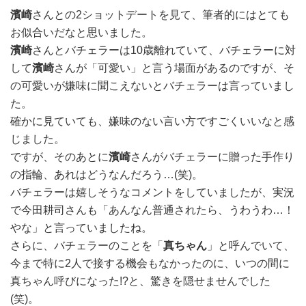
濱崎
さんとの2ショットデートを見て、筆者的にはとても
お似合いだなと思いました。
濱崎
さんとバチェラーは10歳離れていて、バチェラーに対
して
濱崎
さんが「可愛い」と言う場面があるのですが、そ
の可愛いが嫌味に聞こえないとバチェラーは言っていまし
た。
確かに見ていても、嫌味のない言い方ですごくいいなと感
じました。
ですが、そのあとに
濱崎
さんがバチェラーに贈った手作り
の指輪、あれはどうなんだろう…(笑)。
バチェラーは嬉しそうなコメントをしていましたが、実況
で今田耕司さんも「あんなん普通されたら、うわうわ…！
やな」と言っていましたね。
さらに、バチェラーのことを「
真ちゃん
」と呼んでいて、
今まで特に2人で接する機会もなかったのに、いつの間に
真ちゃん呼びになった!?と、驚きを隠せませんでした
(笑)。