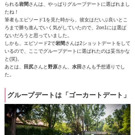
られる
岩間
さんは、やっぱりグループデートに選ばれまし
たね！
筆者も
エピソード1を見た時から、彼女はだいぶ良いとこ
ろまで勝ち進んでいく気がしていたので、2on1には選ば
ないだろうと思っていました。
しかも、エピソード2で
岩間
さんは2ショットデートをして
いるので、ここでグループデートに選ばれたのは妥当かな
と(笑)。
あとは、
田尻
さんと
野原
さん、
水田
さんも予想通りでし
た。
グループデートは「ゴーカートデート」