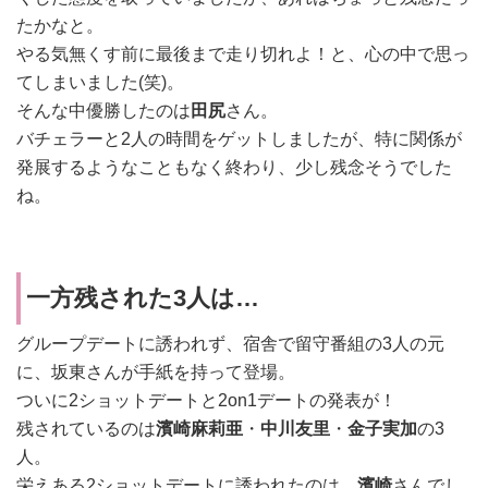
たかなと。
やる気無くす前に最後まで走り切れよ！と、心の中で思っ
てしまいました(笑)。
そんな中優勝したのは
田尻
さん。
バチェラーと2人の時間をゲットしましたが、特に関係が
発展するようなこともなく終わり、少し残念そうでした
ね。
一方残された3人は…
グループデートに誘われず、宿舎で留守番組の3人の元
に、坂東さんが手紙を持って登場。
ついに2ショットデートと2on1デートの発表が！
残されているのは
濱崎麻莉亜
・
中川友里
・
金子実加
の3
人。
栄えある2ショットデートに誘われたのは…
濱崎
さんでし