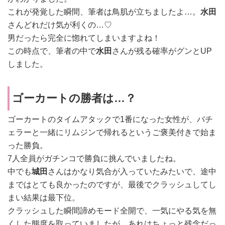
これが発覚した瞬間、筆者は鳥肌が立ちましたよ…。
水田
さんどれだけ気が利くの…♡
男だったら完全に惚れてしまいますよね！
この時点で、筆者の中で
水田
さんが残る確率がグンとUP
しました。
ゴーカートの勝者は…？
ゴーカートのタイムアタックで1番になった女性が、バチ
ェラーと一緒にリムジンで帰れるというご褒美付きで始ま
った勝負。
7人全員がガチンコで勝負に挑んでいましたね。
中でも
城田
さんはかなり気合が入っていたみたいで、途中
まではとても良かったのですが、最後でクラッシュしてし
まい結果は最下位。
クラッシュした瞬間諦めモード全開で、一気にやる気を無
くした態度を取っていましたが、あれはちょっと残念だっ