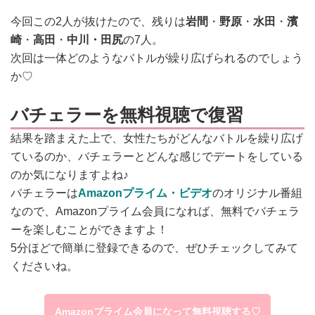
今回この2人が抜けたので、残りは
岩間
・
野原
・
水田
・
濱
崎
・
高田
・
中川・田尻
の7人。
次回は一体どのようなバトルが繰り広げられるのでしょう
か♡
バチェラーを無料視聴で復習
結果を踏まえた上で、女性たちがどんなバトルを繰り広げ
ているのか、バチェラーとどんな感じでデートをしている
のか気になりますよね♪
バチェラーは
Amazonプライム・ビデオ
のオリジナル番組
なので、Amazonプライム会員になれば、無料でバチェラ
ーを楽しむことができますよ！
5分ほどで簡単に登録できるので、ぜひチェックしてみて
くださいね。
Amazonプライム会員になって無料視聴する♡