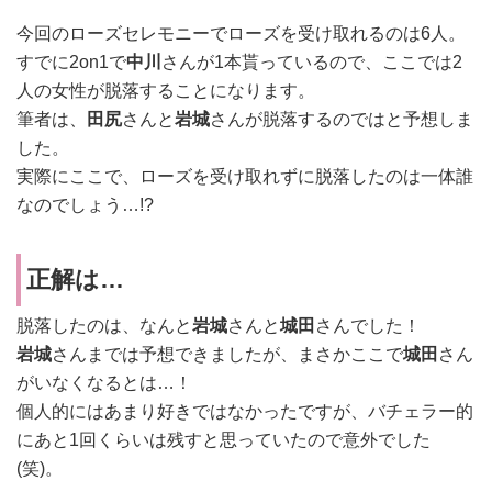
今回のローズセレモニーでローズを受け取れるのは6人。
すでに2on1で
中川
さんが1本貰っているので、ここでは2
人の女性が脱落することになります。
筆者は、
田尻
さんと
岩城
さんが脱落するのではと予想しま
した。
実際にここで、ローズを受け取れずに脱落したのは一体誰
なのでしょう…!?
正解は…
脱落したのは、なんと
岩城
さんと
城田
さんでした！
岩城
さんまでは予想できましたが、まさかここで
城田
さん
がいなくなるとは…！
個人的にはあまり好きではなかったですが、バチェラー的
にあと1回くらいは残すと思っていたので意外でした
(笑)。