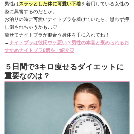
男性は
スラッとした体に可愛い下着
を着用している女性の
姿に興奮するのだとか。
お泊りの時に可愛いナイトブラを着けていたら、思わず押
し倒されちゃうかも…♡
痩せてナイトブラが似合う身体を手に入れてね！
→
ナイトブラは彼氏ウケ悪い？男性の本音と褒められるお
すすめナイトブラ6選をご紹介♡
５日間で3キロ痩せるダイエットに
重要なのは？