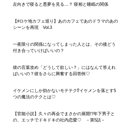
左向きで寝ると悪夢を見る…？ 寝相と睡眠の関係
【#ロケ地カフェ巡り】あのカフェであのドラマのあの
シーンを再現 Vol.3
一夜限りの関係になってしまった人とは、その後どう
付き合っていけばいいの？
彼の言葉攻め「どうして欲しい？」にはなんて答えれ
ばいいの？彼をさらに興奮する回答例♡
イケメンにしか効かないモテテク⁉イケメンを落とす5
つの魔法のテクとは♡
【官能小説】久々の再会でまさかの展開!?年下男子と
の、エッチでドキドキの社内恋愛♡ －第5話－