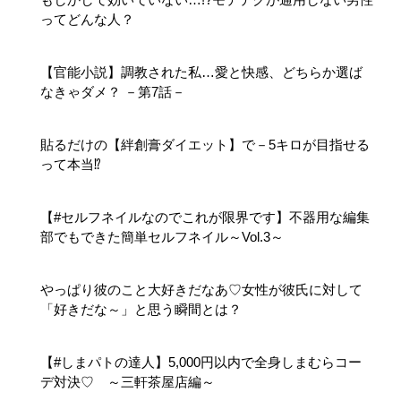
ってどんな人？
【官能小説】調教された私…愛と快感、どちらか選ば
なきゃダメ？ －第7話－
貼るだけの【絆創膏ダイエット】で－5キロが目指せる
って本当⁉
【#セルフネイルなのでこれが限界です】不器用な編集
部でもできた簡単セルフネイル～Vol.3～
やっぱり彼のこと大好きだなあ♡女性が彼氏に対して
「好きだな～」と思う瞬間とは？
【#しまパトの達人】5,000円以内で全身しまむらコー
デ対決♡ ～三軒茶屋店編～