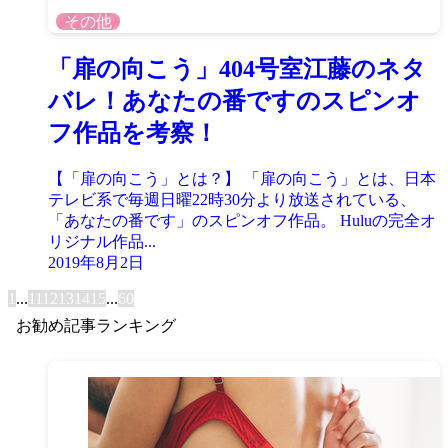
その他
「扉の向こう」404号室江藤のネタ
バレ！あなたの番ですのスピンオ
フ作品を考察！
【「扉の向こう」とは？】 「扉の向こう」とは、日本
テレビ系で毎週日曜22時30分より放送されている、
「あなたの番です」のスピンオフ作品。 Huluの完全オ
リジナル作品...
2019年8月2日
1
...
11
12
13
14
15
...
60
お勧め記事ランキング