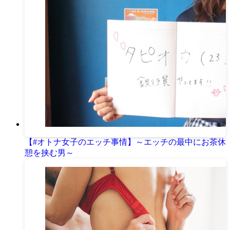
【#オトナ女子のエッチ事情】～エッチの最中にお茶休
憩を挟む男～