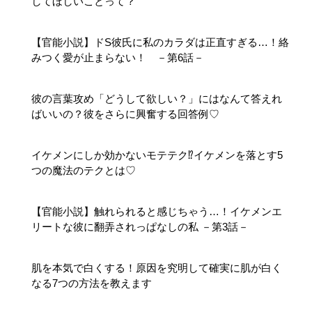
してほしいことって？
【官能小説】ドS彼氏に私のカラダは正直すぎる…！絡
みつく愛が止まらない！ －第6話－
彼の言葉攻め「どうして欲しい？」にはなんて答えれ
ばいいの？彼をさらに興奮する回答例♡
イケメンにしか効かないモテテク⁉イケメンを落とす5
つの魔法のテクとは♡
【官能小説】触れられると感じちゃう…！イケメンエ
リートな彼に翻弄されっぱなしの私 －第3話－
肌を本気で白くする！原因を究明して確実に肌が白く
なる7つの方法を教えます