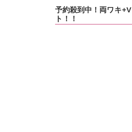
予約殺到中！両ワキ+V
ト！！