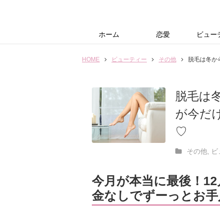
ホーム
恋愛
ビュー
SEX
オトコ研究
カップル
モテる
恋したい
恋愛トラブル
片思い
その他
ダイエ
コスメ
ネイル
スキン
メイク
健康
その他
HOME
ビューティー
その他
脱毛は冬か
脱毛は
が今だけ
♡
その他
,
ビ
今月が本当に最後！1
金なしでずーっとお手