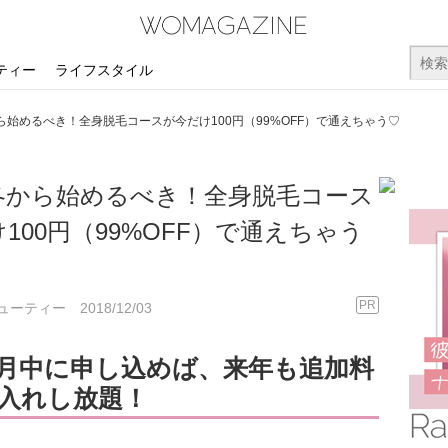
ティー
ライフスタイル
ット
ケア
テク
ファッション
インスタ映え
生活
マナー
お金
仕事
自分磨き
トレンド
その他
ら始めるべき！全身脱毛コースが今だけ100円（99%OFF）で通えちゃう♡
冬から始めるべき！全身脱毛コース
100円（99%OFF）で通えちゃう
PR
ューティー
2018/12/03
2月中に申し込めば、来年も追加料
入れし放題！