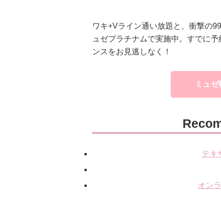
ワキ+Vライン通い放題と、衝撃の99％
ュゼプラチナムで実施中。すでに予
ンスをお見逃しなく！
ミュゼ
Recom
テキ
オンラ