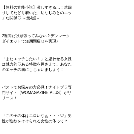
【無料の官能小説】激しすぎる…！遠回
りしてたどり着いた、幼なじみとのエッ
チな関係♡ －第4話－
2週間だけ頑張ってみない？デンマーク
ダイエットで短期間痩せを実現♪
「またエッチしたい！」と思わせる女性
は魅力的♡ある特徴を押さえて、あなた
のエッチの虜にしちゃいましょう！
バストでお悩みの方必見！ナイトブラ専
門サイト【WOMAGAZINE PLUS】がリ
リース！
「この子の体はエロいなぁ・・・♡」男
性が性欲をそそられる女性の体って？