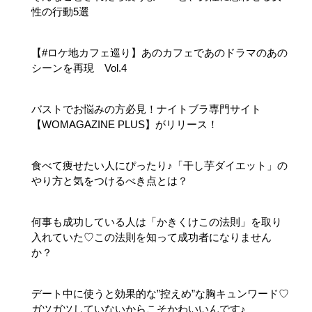
性の行動5選
【#ロケ地カフェ巡り】あのカフェであのドラマのあの
シーンを再現 Vol.4
バストでお悩みの方必見！ナイトブラ専門サイト
【WOMAGAZINE PLUS】がリリース！
食べて痩せたい人にぴったり♪「干し芋ダイエット」の
やり方と気をつけるべき点とは？
何事も成功している人は「かきくけこの法則」を取り
入れていた♡この法則を知って成功者になりません
か？
デート中に使うと効果的な”控えめ”な胸キュンワード♡
ガツガツしていないからこそかわいいんです♪