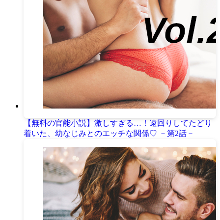
【無料の官能小説】激しすぎる…！遠回りしてたどり
着いた、幼なじみとのエッチな関係♡ －第2話－