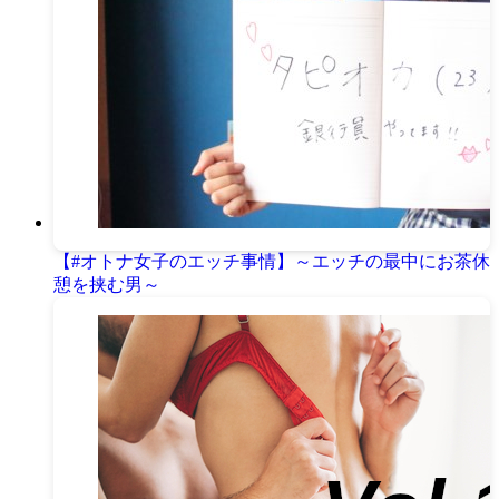
【#オトナ女子のエッチ事情】～エッチの最中にお茶休
憩を挟む男～